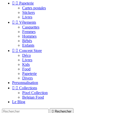


Papeterie
Cartes postales
Stickers
Livres


Vêtements
Casquettes
Femmes
Hommes
Bébés
Enfants


Concept Store
Déco
Livres
Kids
Food
Papeterie
Divers
Personnalisation


Collections
Pixel Collection
Belgian Food
Le Blog

Rechercher