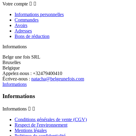
Votre compte


Informations personnelles
Commandes
Avoirs
Adresses
Bons de réduction
Informations
Belge une fois SRL
Bruxelles
Belgique
Appelez-nous :
+32479400410
Écrivez-nous :
natacha@belgeunefois.com
Informations
Informations
Informations


Conditions générales de vente (CGV)
Respect de l'environnement
Mentions légales
Politique de confidentialité