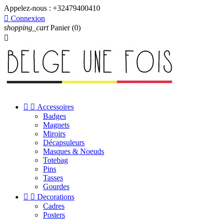
Appelez-nous :
+32479400410

Connexion
shopping_cart
Panier
(0)



Accessoires
Badges
Magnets
Miroirs
Décapsuleurs
Masques & Noeuds
Totebag
Pins
Tasses
Gourdes


Decorations
Cadres
Posters