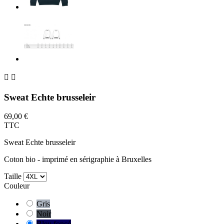


Sweat Echte brusseleir
69,00 €
TTC
Sweat Echte brusseleir
Coton bio - imprimé en sérigraphie à Bruxelles
Taille
Couleur
Gris
Noir
Bleu foncé