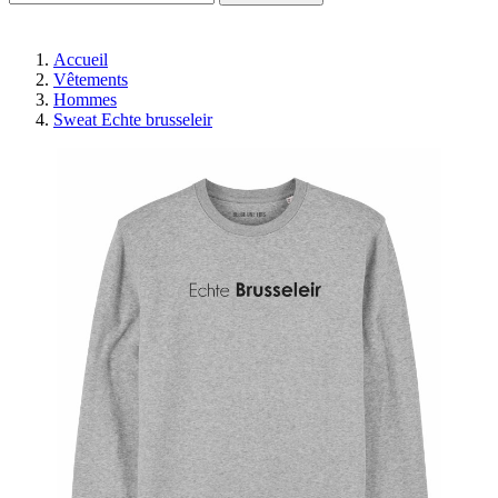
Accueil
Vêtements
Hommes
Sweat Echte brusseleir