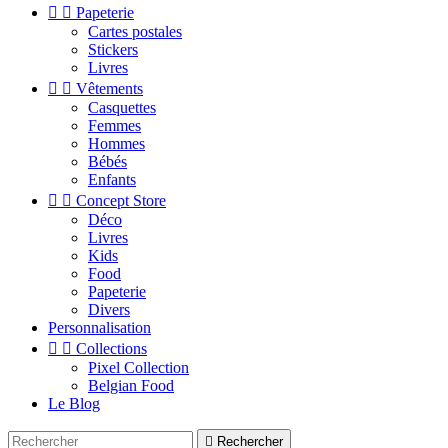


Papeterie
Cartes postales
Stickers
Livres


Vêtements
Casquettes
Femmes
Hommes
Bébés
Enfants


Concept Store
Déco
Livres
Kids
Food
Papeterie
Divers
Personnalisation


Collections
Pixel Collection
Belgian Food
Le Blog

Rechercher