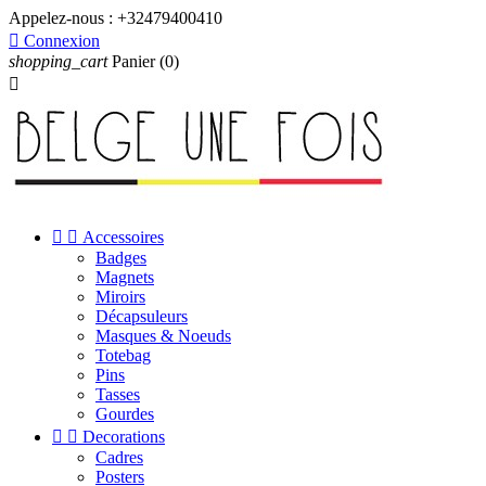
Appelez-nous :
+32479400410

Connexion
shopping_cart
Panier
(0)



Accessoires
Badges
Magnets
Miroirs
Décapsuleurs
Masques & Noeuds
Totebag
Pins
Tasses
Gourdes


Decorations
Cadres
Posters