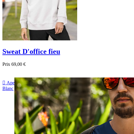
Sweat D'office fieu
Prix
69,00 €

Aperçu rapide
Blanc
Gris
Noir
Bordeau
Bleu foncé
Rose