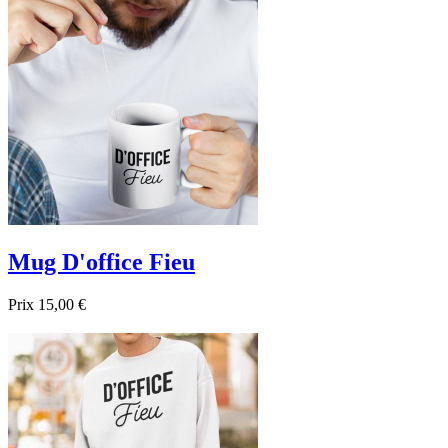

Aperçu rapide
Noir
Beige
Mug D'office Fieu
Prix
15,00 €

Aperçu rapide