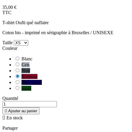
35,00 €
TTC
T-shirt Oufti qué naffaire
Coton bio - imprimé en sérigraphie à Bruxelles / UNISEXE
Taille
Couleur
Blanc
Gris
Noir
Bordeau
Bleu foncé
sapin
Quantité

Ajouter au panier

En stock
Partager