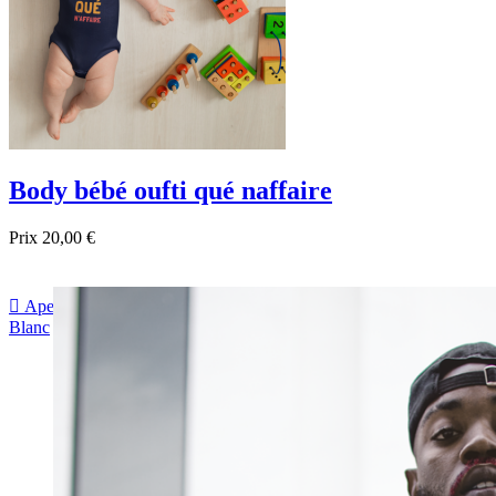
Body bébé oufti qué naffaire
Prix
20,00 €

Aperçu rapide
Blanc
Noir
Bleu foncé