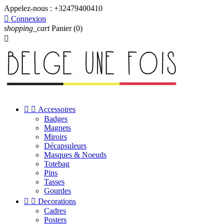
Appelez-nous :
+32479400410

Connexion
shopping_cart
Panier
(0)



Accessoires
Badges
Magnets
Miroirs
Décapsuleurs
Masques & Noeuds
Totebag
Pins
Tasses
Gourdes


Decorations
Cadres
Posters