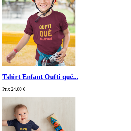

Aperçu rapide
Noir
Beige
Tshirt Enfant Oufti qué...
Prix
24,00 €

Aperçu rapide
Blanc
Noir
Bordeau
sapin
Bleu
Jaune