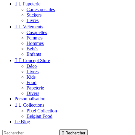


Papeterie
Cartes postales
Stickers
Livres


Vêtements
Casquettes
Femmes
Hommes
Bébés
Enfants


Concept Store
Déco
Livres
Kids
Food
Papeterie
Divers
Personnalisation


Collections
Pixel Collection
Belgian Food
Le Blog

Rechercher