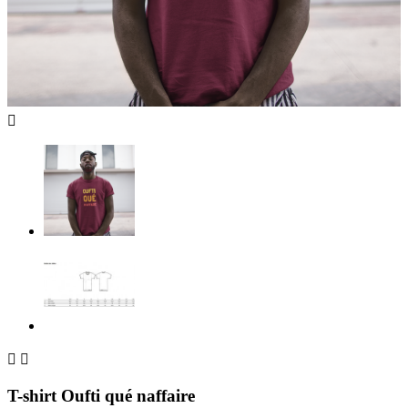



T-shirt Oufti qué naffaire