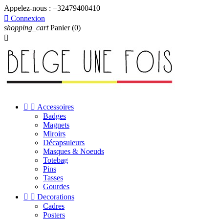
Appelez-nous :
+32479400410

Connexion
shopping_cart
Panier
(0)



Accessoires
Badges
Magnets
Miroirs
Décapsuleurs
Masques & Noeuds
Totebag
Pins
Tasses
Gourdes


Decorations
Cadres
Posters