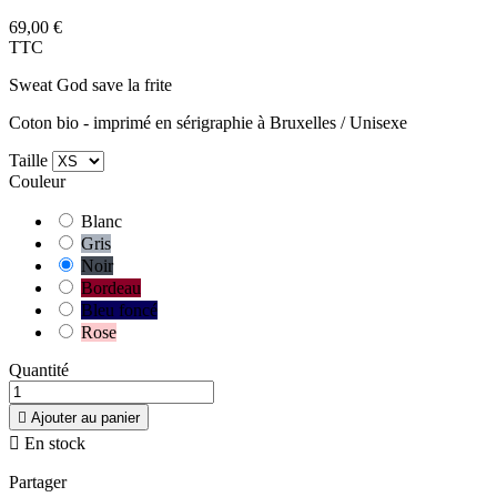
69,00 €
TTC
Sweat God save la frite
Coton bio - imprimé en sérigraphie à Bruxelles / Unisexe
Taille
Couleur
Blanc
Gris
Noir
Bordeau
Bleu foncé
Rose
Quantité

Ajouter au panier

En stock
Partager