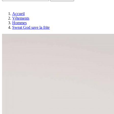
Accueil
Vêtements
Hommes
Sweat God save la frite