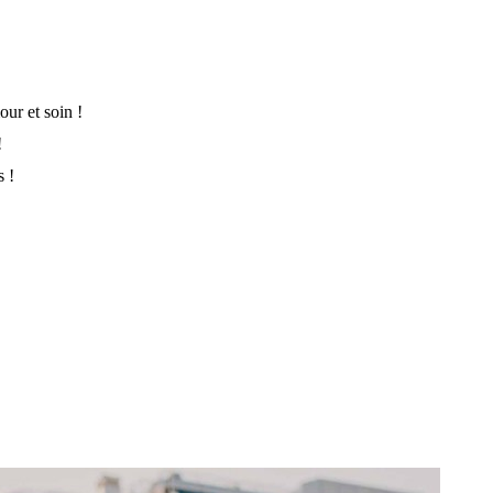
ur et soin !
!
s !