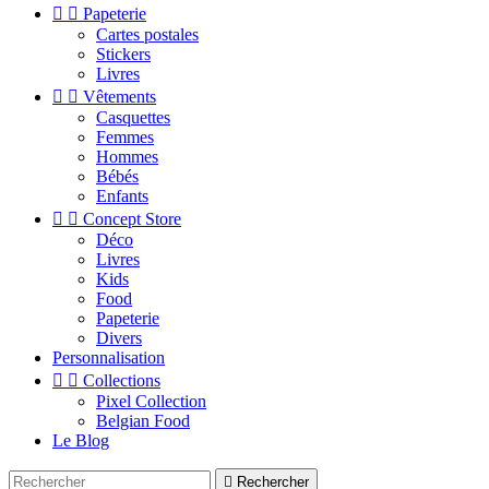


Papeterie
Cartes postales
Stickers
Livres


Vêtements
Casquettes
Femmes
Hommes
Bébés
Enfants


Concept Store
Déco
Livres
Kids
Food
Papeterie
Divers
Personnalisation


Collections
Pixel Collection
Belgian Food
Le Blog

Rechercher