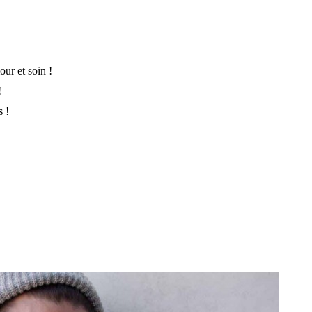
ur et soin !
!
s !