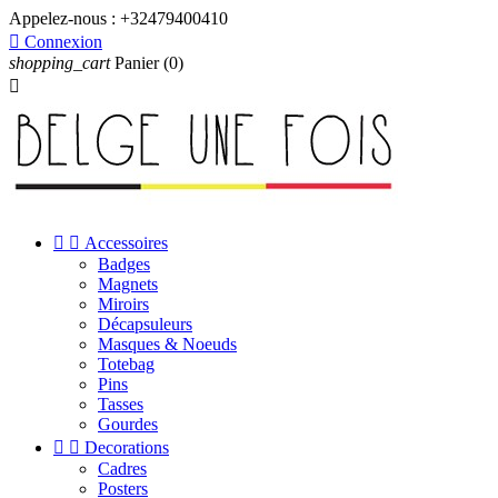
Appelez-nous :
+32479400410

Connexion
shopping_cart
Panier
(0)



Accessoires
Badges
Magnets
Miroirs
Décapsuleurs
Masques & Noeuds
Totebag
Pins
Tasses
Gourdes


Decorations
Cadres
Posters