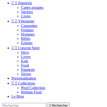


Papeterie
Cartes postales
Stickers
Livres


Vêtements
Casquettes
Femmes
Hommes
Bébés
Enfants


Concept Store
Déco
Livres
Kids
Food
Papeterie
Divers
Personnalisation


Collections
Pixel Collection
Belgian Food
Le Blog

Rechercher