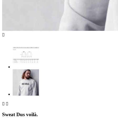



Sweat Dus voilà.