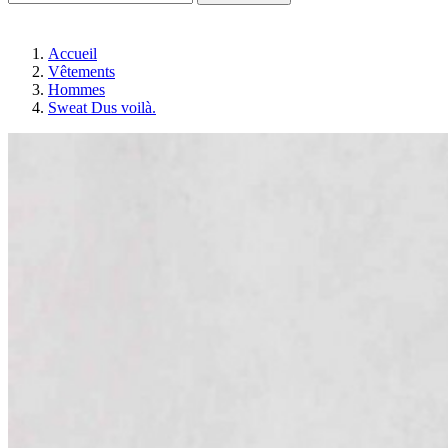
Accueil
Vêtements
Hommes
Sweat Dus voilà.