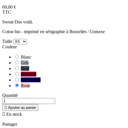
69,00 €
TTC
Sweat Dus voilà.
Coton bio - imprimé en sérigraphie à Bruxelles / Unisexe
Taille
Couleur
Blanc
Gris
Noir
Bordeau
Bleu foncé
Rose
Quantité

Ajouter au panier

En stock
Partager