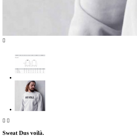



Sweat Dus voilà.