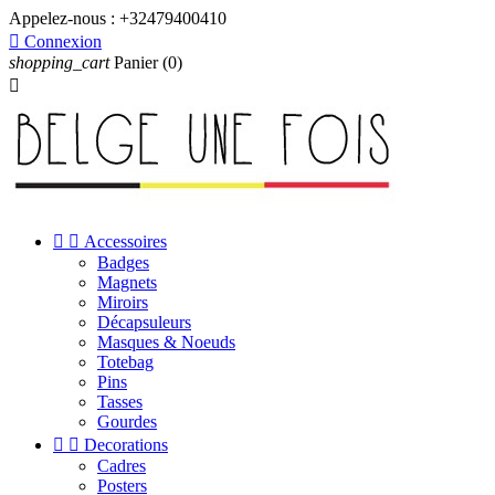
Appelez-nous :
+32479400410

Connexion
shopping_cart
Panier
(0)



Accessoires
Badges
Magnets
Miroirs
Décapsuleurs
Masques & Noeuds
Totebag
Pins
Tasses
Gourdes


Decorations
Cadres
Posters