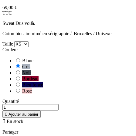
69,00 €
TTC
Sweat Dus voilà.
Coton bio - imprimé en sérigraphie à Bruxelles / Unisexe
Taille
Couleur
Blanc
Gris
Noir
Bordeau
Bleu foncé
Rose
Quantité

Ajouter au panier

En stock
Partager