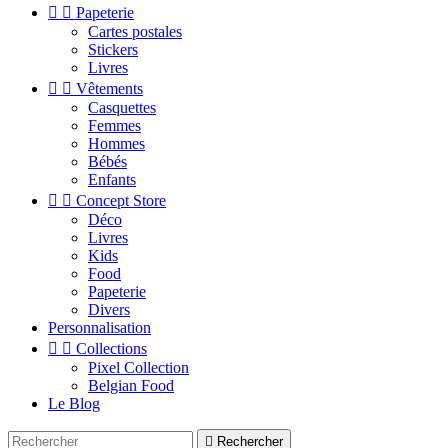


Papeterie
Cartes postales
Stickers
Livres


Vêtements
Casquettes
Femmes
Hommes
Bébés
Enfants


Concept Store
Déco
Livres
Kids
Food
Papeterie
Divers
Personnalisation


Collections
Pixel Collection
Belgian Food
Le Blog

Rechercher