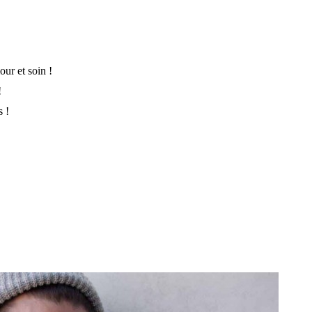
ur et soin !
!
s !