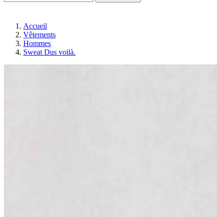
Accueil
Vêtements
Hommes
Sweat Dus voilà.