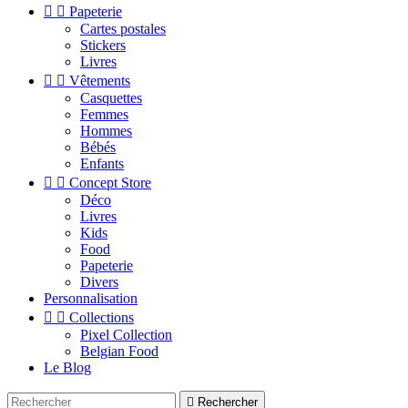


Papeterie
Cartes postales
Stickers
Livres


Vêtements
Casquettes
Femmes
Hommes
Bébés
Enfants


Concept Store
Déco
Livres
Kids
Food
Papeterie
Divers
Personnalisation


Collections
Pixel Collection
Belgian Food
Le Blog

Rechercher