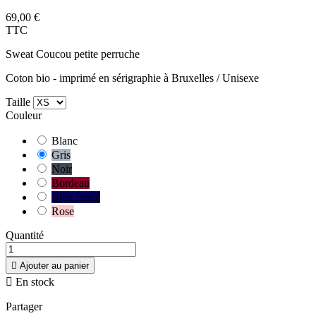
69,00 €
TTC
Sweat Coucou petite perruche
Coton bio - imprimé en sérigraphie à Bruxelles / Unisexe
Taille
Couleur
Blanc
Gris
Noir
Bordeau
Bleu foncé
Rose
Quantité

Ajouter au panier

En stock
Partager