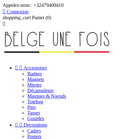
Appelez-nous :
+32479400410

Connexion
shopping_cart
Panier
(0)



Accessoires
Badges
Magnets
Miroirs
Décapsuleurs
Masques & Noeuds
Totebag
Pins
Tasses
Gourdes


Decorations
Cadres
Posters