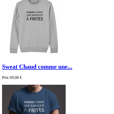

Aperçu rapide
Sweat Chaud comme une...
Prix
69,00 €

Aperçu rapide
Gris
Noir
Bleu foncé
Bleu