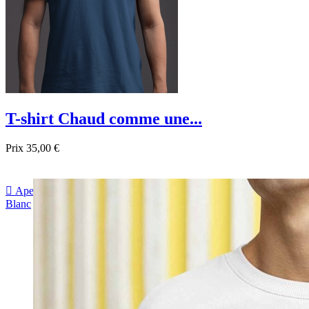
T-shirt Chaud comme une...
Prix
35,00 €

Aperçu rapide
Blanc
Gris
Noir
Bordeau
Bleu foncé
sapin
Bleu