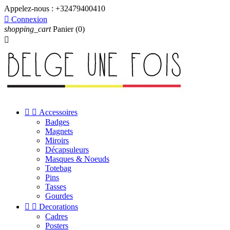
Appelez-nous :
+32479400410

Connexion
shopping_cart
Panier
(0)



Accessoires
Badges
Magnets
Miroirs
Décapsuleurs
Masques & Noeuds
Totebag
Pins
Tasses
Gourdes


Decorations
Cadres
Posters