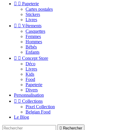


Papeterie
Cartes postales
Stickers
Livres


Vêtements
Casquettes
Femmes
Hommes
Bébés
Enfants


Concept Store
Déco
Livres
Kids
Food
Papeterie
Divers
Personnalisation


Collections
Pixel Collection
Belgian Food
Le Blog

Rechercher