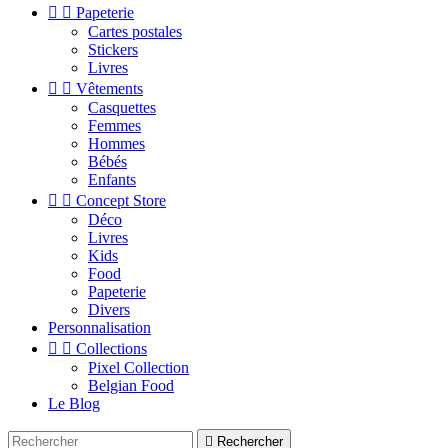


Papeterie
Cartes postales
Stickers
Livres


Vêtements
Casquettes
Femmes
Hommes
Bébés
Enfants


Concept Store
Déco
Livres
Kids
Food
Papeterie
Divers
Personnalisation


Collections
Pixel Collection
Belgian Food
Le Blog

Rechercher