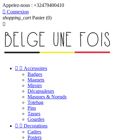
Appelez-nous :
+32479400410

Connexion
shopping_cart
Panier
(0)



Accessoires
Badges
Magnets
Miroirs
Décapsuleurs
Masques & Noeuds
Totebag
Pins
Tasses
Gourdes


Decorations
Cadres
Posters