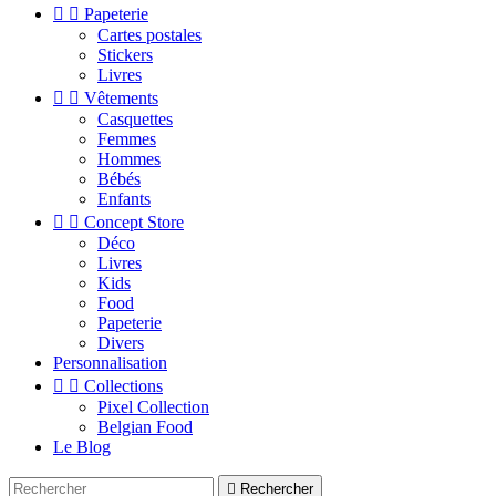


Papeterie
Cartes postales
Stickers
Livres


Vêtements
Casquettes
Femmes
Hommes
Bébés
Enfants


Concept Store
Déco
Livres
Kids
Food
Papeterie
Divers
Personnalisation


Collections
Pixel Collection
Belgian Food
Le Blog

Rechercher