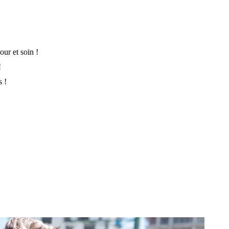
ur et soin !
!
s !