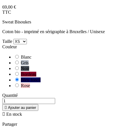
69,00 €
TTC
Sweat Bisoukes
Coton bio - imprimé en sérigraphie à Bruxelles / Unisexe
Taille
Couleur
Blanc
Gris
Noir
Bordeau
Bleu foncé
Rose
Quantité

Ajouter au panier

En stock
Partager