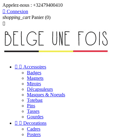
Appelez-nous :
+32479400410

Connexion
shopping_cart
Panier
(0)



Accessoires
Badges
Magnets
Miroirs
Décapsuleurs
Masques & Noeuds
Totebag
Pins
Tasses
Gourdes


Decorations
Cadres
Posters