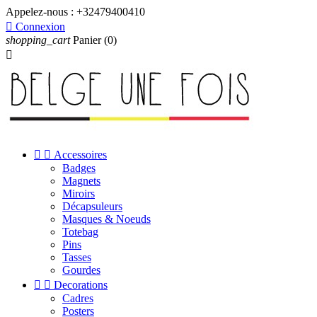
Appelez-nous :
+32479400410

Connexion
shopping_cart
Panier
(0)



Accessoires
Badges
Magnets
Miroirs
Décapsuleurs
Masques & Noeuds
Totebag
Pins
Tasses
Gourdes


Decorations
Cadres
Posters