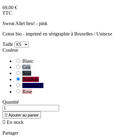
69,00 €
TTC
Sweat Alleï fieu! - pink
Coton bio - imprimé en sérigraphie à Bruxelles / Unisexe
Taille
Couleur
Blanc
Gris
Noir
Bordeau
Bleu foncé
Rose
Quantité

Ajouter au panier

En stock
Partager