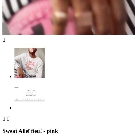



Sweat Alleï fieu! - pink