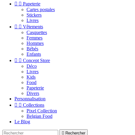


Papeterie
Cartes postales
Stickers
Livres


Vêtements
Casquettes
Femmes
Hommes
Bébés
Enfants


Concept Store
Déco
Livres
Kids
Food
Papeterie
Divers
Personnalisation


Collections
Pixel Collection
Belgian Food
Le Blog

Rechercher