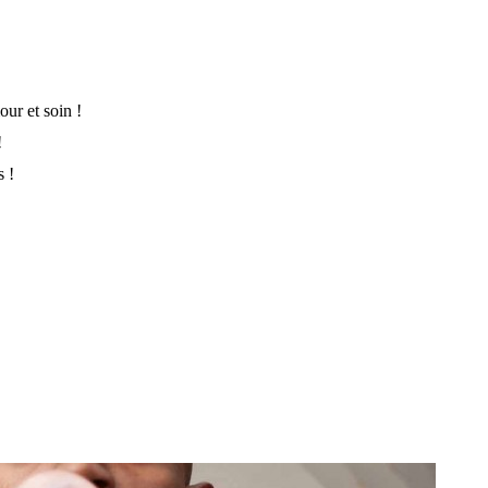
ur et soin !
!
s !