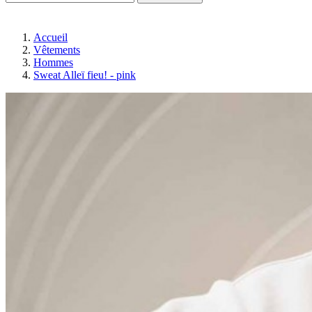
Accueil
Vêtements
Hommes
Sweat Alleï fieu! - pink