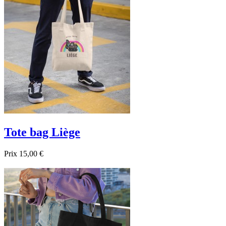

Aperçu rapide
Blanc
Noir
Bleu foncé
Tote bag Liège
Prix
15,00 €

Aperçu rapide