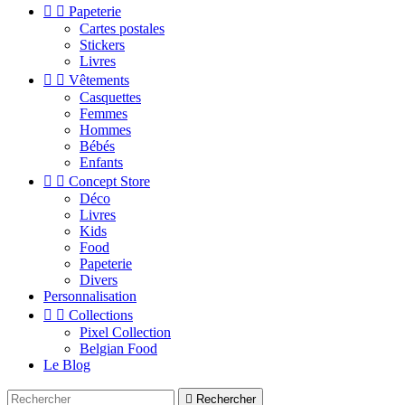


Papeterie
Cartes postales
Stickers
Livres


Vêtements
Casquettes
Femmes
Hommes
Bébés
Enfants


Concept Store
Déco
Livres
Kids
Food
Papeterie
Divers
Personnalisation


Collections
Pixel Collection
Belgian Food
Le Blog

Rechercher