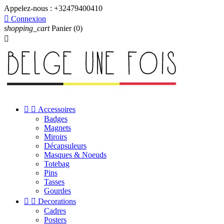
Appelez-nous :
+32479400410

Connexion
shopping_cart
Panier
(0)



Accessoires
Badges
Magnets
Miroirs
Décapsuleurs
Masques & Noeuds
Totebag
Pins
Tasses
Gourdes


Decorations
Cadres
Posters