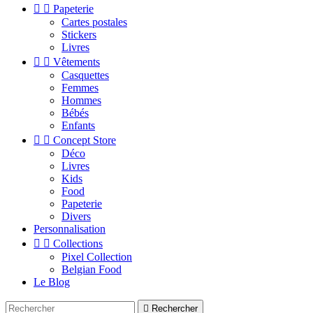


Papeterie
Cartes postales
Stickers
Livres


Vêtements
Casquettes
Femmes
Hommes
Bébés
Enfants


Concept Store
Déco
Livres
Kids
Food
Papeterie
Divers
Personnalisation


Collections
Pixel Collection
Belgian Food
Le Blog

Rechercher