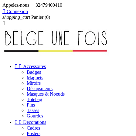
Appelez-nous :
+32479400410

Connexion
shopping_cart
Panier
(0)



Accessoires
Badges
Magnets
Miroirs
Décapsuleurs
Masques & Noeuds
Totebag
Pins
Tasses
Gourdes


Decorations
Cadres
Posters