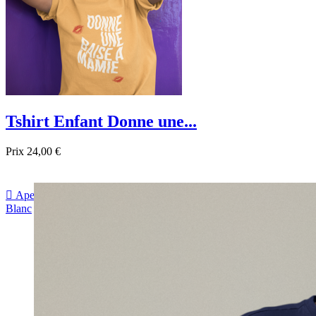
Tshirt Enfant Donne une...
Prix
24,00 €

Aperçu rapide
Blanc
Noir
Bordeau
sapin
Bleu
Jaune
Rose