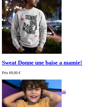

Aperçu rapide
Sweat Donne une baise a mamie!
Prix
69,00 €

Aperçu rapide
Blanc
Gris
Noir
Bordeau
Bleu foncé
Rose