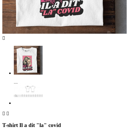



T-shirt Il a dit "la" covid