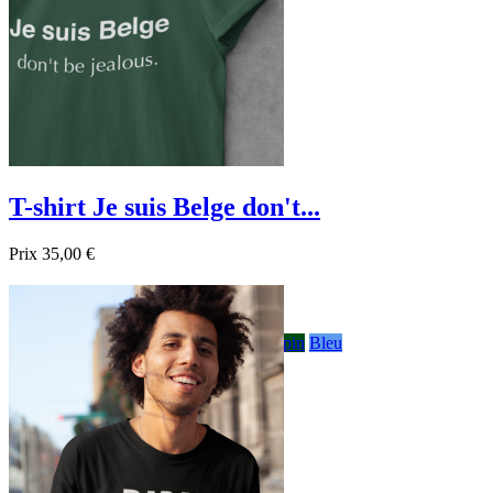
T-shirt Je suis Belge don't...
Prix
35,00 €

Aperçu rapide
Blanc
Gris
Noir
Bordeau
Bleu foncé
sapin
Bleu