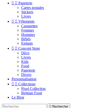


Papeterie
Cartes postales
Stickers
Livres


Vêtements
Casquettes
Femmes
Hommes
Bébés
Enfants


Concept Store
Déco
Livres
Kids
Food
Papeterie
Divers
Personnalisation


Collections
Pixel Collection
Belgian Food
Le Blog

Rechercher