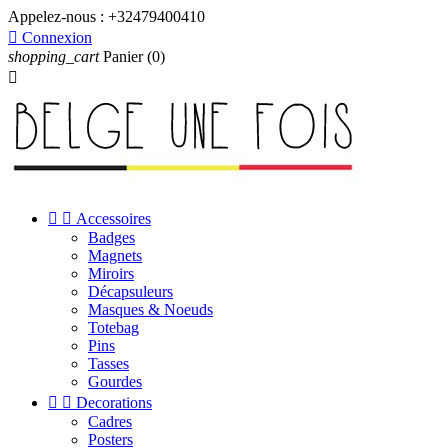
Appelez-nous :
+32479400410

Connexion
shopping_cart
Panier
(0)



Accessoires
Badges
Magnets
Miroirs
Décapsuleurs
Masques & Noeuds
Totebag
Pins
Tasses
Gourdes


Decorations
Cadres
Posters