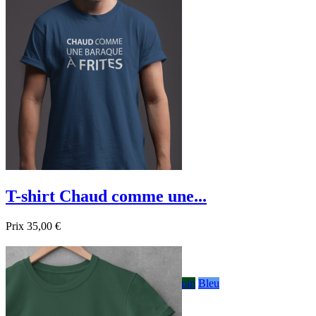
T-shirt Chaud comme une...
Prix
35,00 €

Aperçu rapide
Blanc
Gris
Noir
Bordeau
Bleu foncé
sapin
Bleu