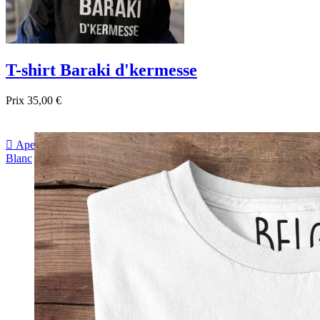
T-shirt Baraki d'kermesse
Prix
35,00 €

Aperçu rapide
Blanc
Gris
Noir
Bordeau
Bleu foncé
sapin