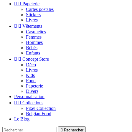


Papeterie
Cartes postales
Stickers
Livres


Vêtements
Casquettes
Femmes
Hommes
Bébés
Enfants


Concept Store
Déco
Livres
Kids
Food
Papeterie
Divers
Personnalisation


Collections
Pixel Collection
Belgian Food
Le Blog

Rechercher