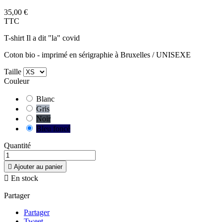
35,00 €
TTC
T-shirt Il a dit "la" covid
Coton bio - imprimé en sérigraphie à Bruxelles / UNISEXE
Taille
Couleur
Blanc
Gris
Noir
Bleu foncé
Quantité

Ajouter au panier

En stock
Partager
Partager
Tweet