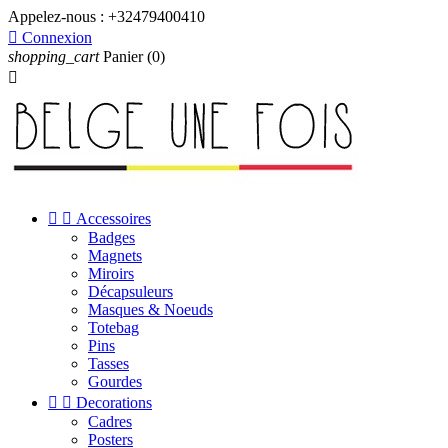
Appelez-nous :
+32479400410

Connexion
shopping_cart
Panier
(0)



Accessoires
Badges
Magnets
Miroirs
Décapsuleurs
Masques & Noeuds
Totebag
Pins
Tasses
Gourdes


Decorations
Cadres
Posters