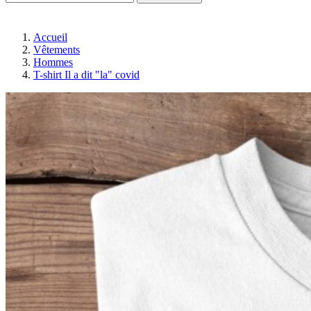
Accueil
Vêtements
Hommes
T-shirt Il a dit "la" covid