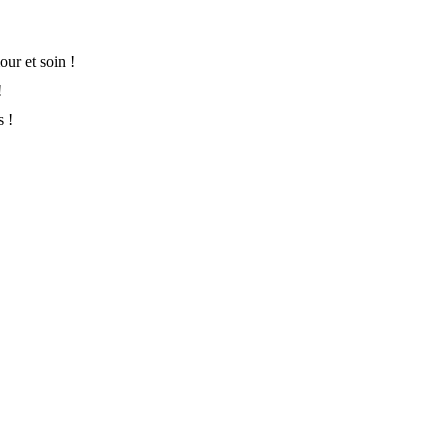
ur et soin !
!
s !