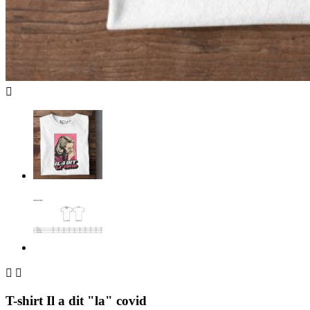



T-shirt Il a dit "la" covid