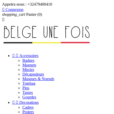
Appelez-nous :
+32479400410

Connexion
shopping_cart
Panier
(0)



Accessoires
Badges
Magnets
Miroirs
Décapsuleurs
Masques & Noeuds
Totebag
Pins
Tasses
Gourdes


Decorations
Cadres
Posters