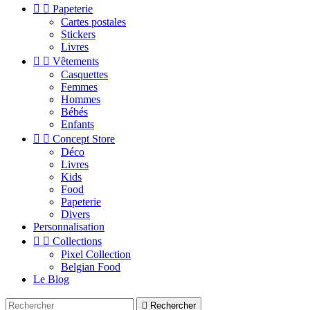


Papeterie
Cartes postales
Stickers
Livres


Vêtements
Casquettes
Femmes
Hommes
Bébés
Enfants


Concept Store
Déco
Livres
Kids
Food
Papeterie
Divers
Personnalisation


Collections
Pixel Collection
Belgian Food
Le Blog

Rechercher