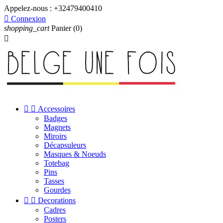
Appelez-nous :
+32479400410

Connexion
shopping_cart
Panier
(0)



Accessoires
Badges
Magnets
Miroirs
Décapsuleurs
Masques & Noeuds
Totebag
Pins
Tasses
Gourdes


Decorations
Cadres
Posters