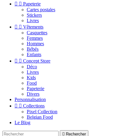


Papeterie
Cartes postales
Stickers
Livres


Vêtements
Casquettes
Femmes
Hommes
Bébés
Enfants


Concept Store
Déco
Livres
Kids
Food
Papeterie
Divers
Personnalisation


Collections
Pixel Collection
Belgian Food
Le Blog

Rechercher