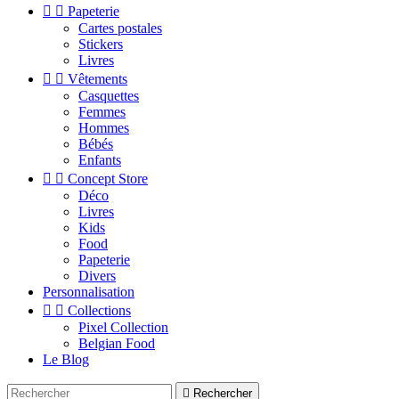


Papeterie
Cartes postales
Stickers
Livres


Vêtements
Casquettes
Femmes
Hommes
Bébés
Enfants


Concept Store
Déco
Livres
Kids
Food
Papeterie
Divers
Personnalisation


Collections
Pixel Collection
Belgian Food
Le Blog

Rechercher