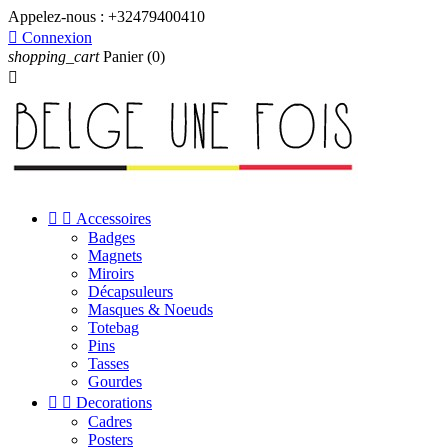
Appelez-nous :
+32479400410

Connexion
shopping_cart
Panier
(0)



Accessoires
Badges
Magnets
Miroirs
Décapsuleurs
Masques & Noeuds
Totebag
Pins
Tasses
Gourdes


Decorations
Cadres
Posters