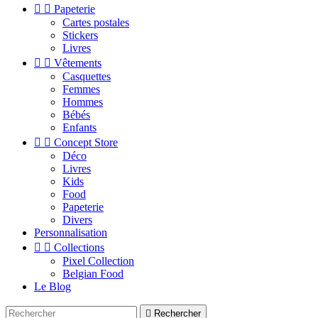


Papeterie
Cartes postales
Stickers
Livres


Vêtements
Casquettes
Femmes
Hommes
Bébés
Enfants


Concept Store
Déco
Livres
Kids
Food
Papeterie
Divers
Personnalisation


Collections
Pixel Collection
Belgian Food
Le Blog

Rechercher