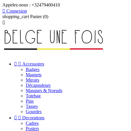
Appelez-nous :
+32479400410

Connexion
shopping_cart
Panier
(0)



Accessoires
Badges
Magnets
Miroirs
Décapsuleurs
Masques & Noeuds
Totebag
Pins
Tasses
Gourdes


Decorations
Cadres
Posters