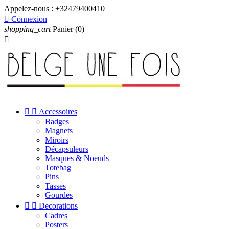
Appelez-nous :
+32479400410

Connexion
shopping_cart
Panier
(0)



Accessoires
Badges
Magnets
Miroirs
Décapsuleurs
Masques & Noeuds
Totebag
Pins
Tasses
Gourdes


Decorations
Cadres
Posters