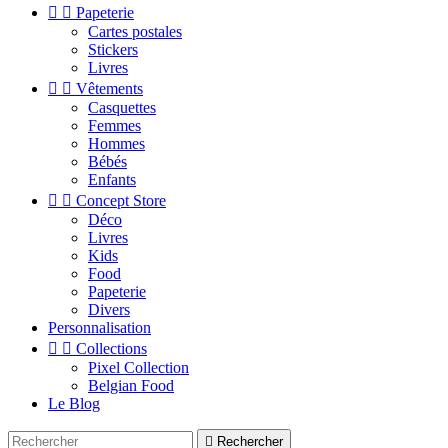


Papeterie
Cartes postales
Stickers
Livres


Vêtements
Casquettes
Femmes
Hommes
Bébés
Enfants


Concept Store
Déco
Livres
Kids
Food
Papeterie
Divers
Personnalisation


Collections
Pixel Collection
Belgian Food
Le Blog

Rechercher