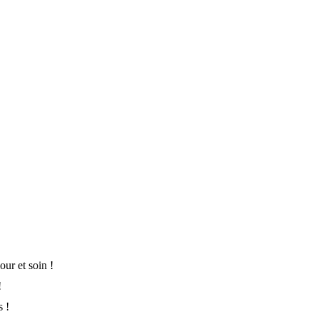
ur et soin !
!
s !