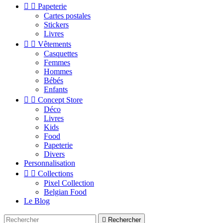


Papeterie
Cartes postales
Stickers
Livres


Vêtements
Casquettes
Femmes
Hommes
Bébés
Enfants


Concept Store
Déco
Livres
Kids
Food
Papeterie
Divers
Personnalisation


Collections
Pixel Collection
Belgian Food
Le Blog

Rechercher