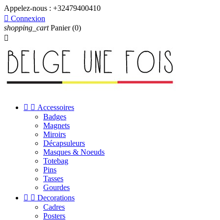
Appelez-nous :
+32479400410

Connexion
shopping_cart
Panier
(0)



Accessoires
Badges
Magnets
Miroirs
Décapsuleurs
Masques & Noeuds
Totebag
Pins
Tasses
Gourdes


Decorations
Cadres
Posters