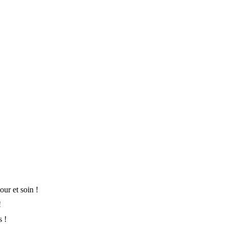
ur et soin !
!
s !