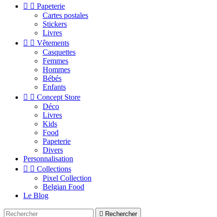


Papeterie
Cartes postales
Stickers
Livres


Vêtements
Casquettes
Femmes
Hommes
Bébés
Enfants


Concept Store
Déco
Livres
Kids
Food
Papeterie
Divers
Personnalisation


Collections
Pixel Collection
Belgian Food
Le Blog

Rechercher