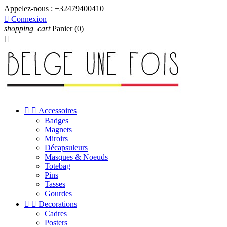
Appelez-nous :
+32479400410

Connexion
shopping_cart
Panier
(0)



Accessoires
Badges
Magnets
Miroirs
Décapsuleurs
Masques & Noeuds
Totebag
Pins
Tasses
Gourdes


Decorations
Cadres
Posters