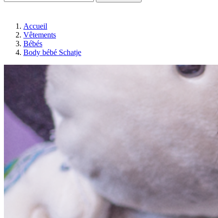
Accueil
Vêtements
Bébés
Body bébé Schatje