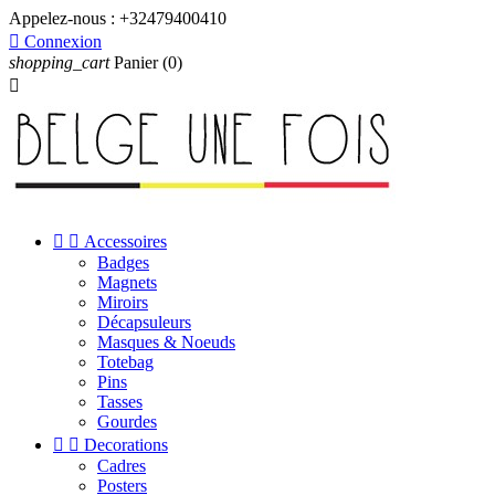
Appelez-nous :
+32479400410

Connexion
shopping_cart
Panier
(0)



Accessoires
Badges
Magnets
Miroirs
Décapsuleurs
Masques & Noeuds
Totebag
Pins
Tasses
Gourdes


Decorations
Cadres
Posters