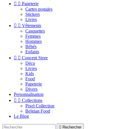


Papeterie
Cartes postales
Stickers
Livres


Vêtements
Casquettes
Femmes
Hommes
Bébés
Enfants


Concept Store
Déco
Livres
Kids
Food
Papeterie
Divers
Personnalisation


Collections
Pixel Collection
Belgian Food
Le Blog

Rechercher