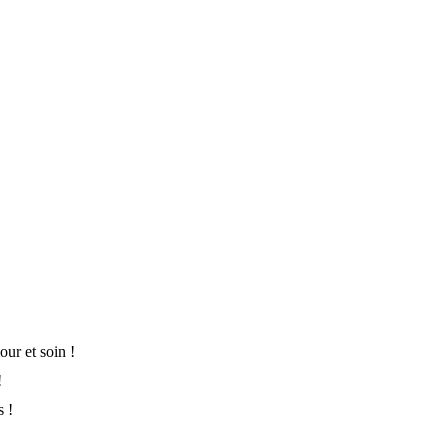
ur et soin !
!
s !