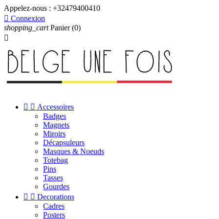
Appelez-nous :
+32479400410

Connexion
shopping_cart
Panier
(0)



Accessoires
Badges
Magnets
Miroirs
Décapsuleurs
Masques & Noeuds
Totebag
Pins
Tasses
Gourdes


Decorations
Cadres
Posters