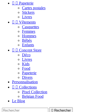


Papeterie
Cartes postales
Stickers
Livres


Vêtements
Casquettes
Femmes
Hommes
Bébés
Enfants


Concept Store
Déco
Livres
Kids
Food
Papeterie
Divers
Personnalisation


Collections
Pixel Collection
Belgian Food
Le Blog

Rechercher