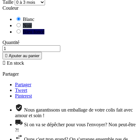
Taille
Couleur
Blanc
Noir
Bleu foncé
Quantité

Ajouter au panier

En stock
Partager
Partager
Tweet
Pinterest
Nous garantissons un emballage de votre colis fait avec
amour et soin !
Si on va se dépêcher pour vous l'envoyer? Non peut-être
?!
Oups c'est trop grand? On s'arrange ensemble pas de