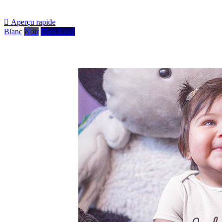

Aperçu rapide
Blanc
Noir
Bleu foncé