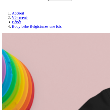
Accueil
Vêtements
Bébés
Body bébé Belgicismes une fois