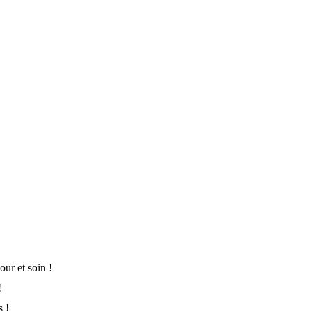
ur et soin !
!
s !