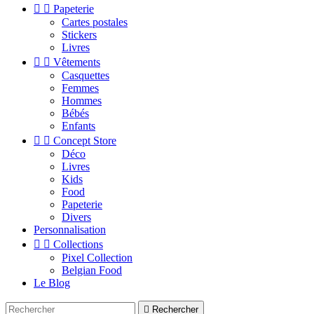


Papeterie
Cartes postales
Stickers
Livres


Vêtements
Casquettes
Femmes
Hommes
Bébés
Enfants


Concept Store
Déco
Livres
Kids
Food
Papeterie
Divers
Personnalisation


Collections
Pixel Collection
Belgian Food
Le Blog

Rechercher