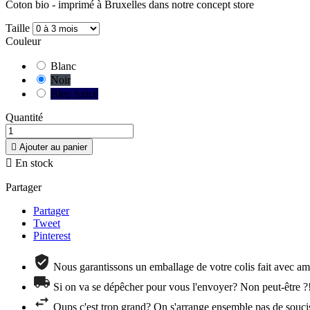
Coton bio - imprimé à Bruxelles dans notre concept store
Taille
Couleur
Blanc
Noir
Bleu foncé
Quantité

Ajouter au panier

En stock
Partager
Partager
Tweet
Pinterest
Nous garantissons un emballage de votre colis fait avec amo
Si on va se dépêcher pour vous l'envoyer? Non peut-être ?
Oups c'est trop grand? On s'arrange ensemble pas de souci