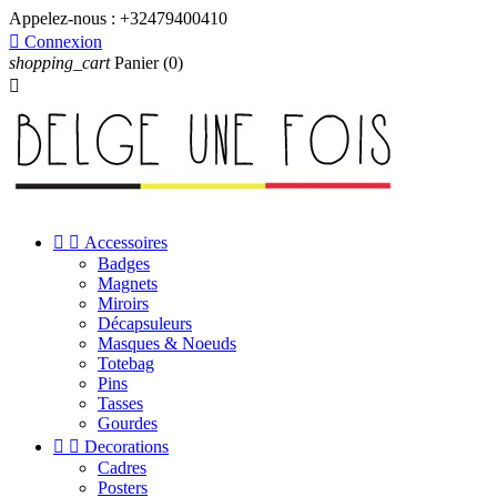
Appelez-nous :
+32479400410

Connexion
shopping_cart
Panier
(0)



Accessoires
Badges
Magnets
Miroirs
Décapsuleurs
Masques & Noeuds
Totebag
Pins
Tasses
Gourdes


Decorations
Cadres
Posters