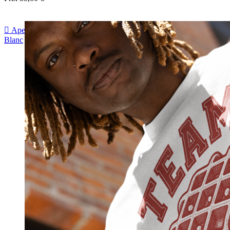

Aperçu rapide
Blanc