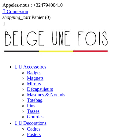
Appelez-nous :
+32479400410

Connexion
shopping_cart
Panier
(0)



Accessoires
Badges
Magnets
Miroirs
Décapsuleurs
Masques & Noeuds
Totebag
Pins
Tasses
Gourdes


Decorations
Cadres
Posters