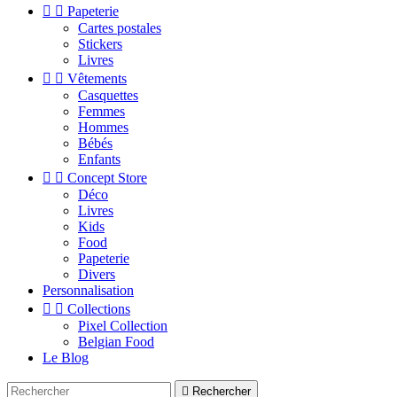


Papeterie
Cartes postales
Stickers
Livres


Vêtements
Casquettes
Femmes
Hommes
Bébés
Enfants


Concept Store
Déco
Livres
Kids
Food
Papeterie
Divers
Personnalisation


Collections
Pixel Collection
Belgian Food
Le Blog

Rechercher