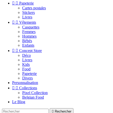


Papeterie
Cartes postales
Stickers
Livres


Vêtements
Casquettes
Femmes
Hommes
Bébés
Enfants


Concept Store
Déco
Livres
Kids
Food
Papeterie
Divers
Personnalisation


Collections
Pixel Collection
Belgian Food
Le Blog

Rechercher