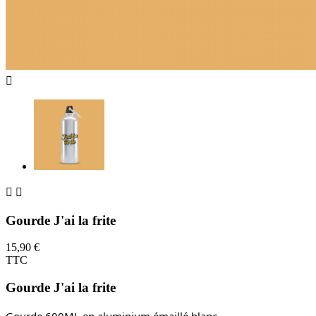



Gourde J'ai la frite
15,90 €
TTC
Gourde J'ai la frite
Gourde 600ML en aluminium émaillé blanc.