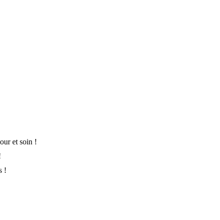
ur et soin !
!
s !