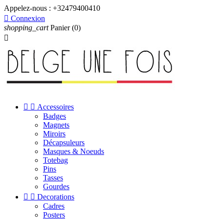
Appelez-nous :
+32479400410

Connexion
shopping_cart
Panier
(0)



Accessoires
Badges
Magnets
Miroirs
Décapsuleurs
Masques & Noeuds
Totebag
Pins
Tasses
Gourdes


Decorations
Cadres
Posters